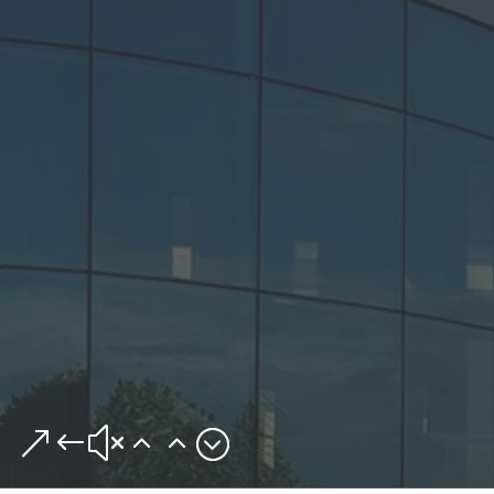
&#x22;