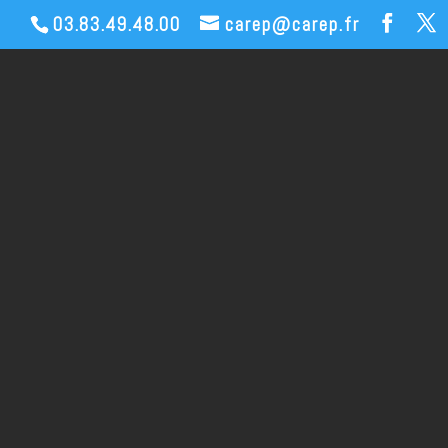
03.83.49.48.00
carep@carep.fr