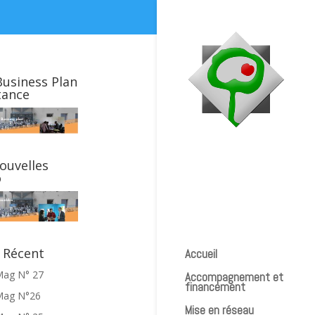
Business Plan
tance
ouvelles
o
 Récent
Accueil
Mag N° 27
Accompagnement et
financement
Mag N°26
Mise en réseau