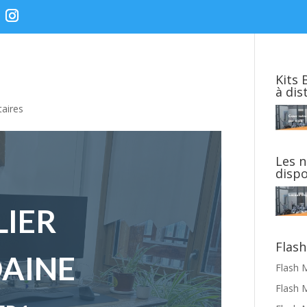
Kits 
à dis
aires
Les n
disp
LIER
Flash
AINE
Flash 
Flash 