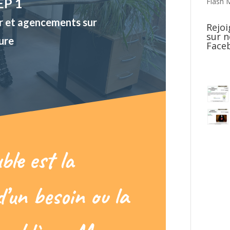
EP 1
Flash 
er et agencements sur
Rejoi
sur 
ure
Face
le est la
d’un besoin ou la