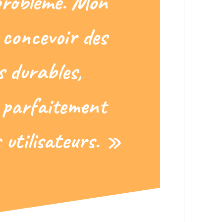
problème. Mon
e concevoir des
s durables,
t parfaitement
 utilisateurs. »