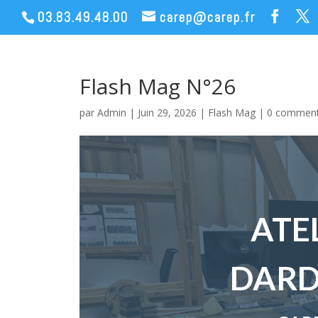
03.83.49.48.00
carep@carep.fr
Flash Mag N°26
par
Admin
|
Juin 29, 2026
|
Flash Mag
|
0 comment
ATE
DARD